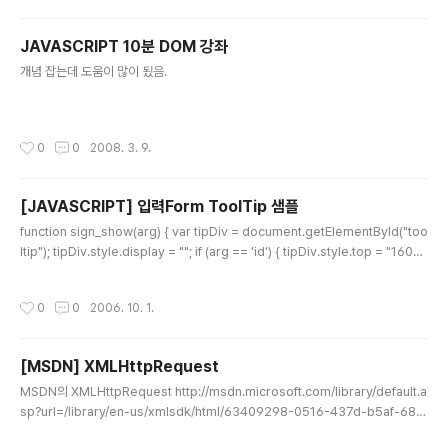
l/Fiddler2Setup.exe Http Viewer or Snipper : htt
p://www.httpwatch.com/download/ Http 프로토콜/
JAVASCRIPT 10분 DOM 강좌
Header 등 분석 IE's Debugbar : http://www.debug
글 내용
bar.com/download.php HTML / CSS / JAVASCRI
개념 잡는데 도움이 많이 됬음.
PT 분석 ..
작성시간
0
0
2008. 3. 9.
[JAVASCRIPT] 입력Form ToolTip 샘플
글 내용
function sign_show(arg) { var tipDiv = document.getElementById("too
ltip"); tipDiv.style.display = ""; if (arg == 'id') { tipDiv.style.top = "160p
x"; tipDiv.style.left = "280px"; tipDiv.innerHTML = "사용하시는 E-MAIL
입력 메세지"; } else if (arg == '????') { 이러쿵..저러쿵... } } function sign_hid
작성시간
0
0
2006. 10. 1.
e(arg) { var tipDiv = document.getElementById("tooltip"); tipDiv.style.
display = "none"; }
[MSDN] XMLHttpRequest
글 내용
MSDN의 XMLHttpRequest http://msdn.microsoft.com/library/default.a
sp?url=/library/en-us/xmlsdk/html/63409298-0516-437d-b5af-683
68157eae3.asp