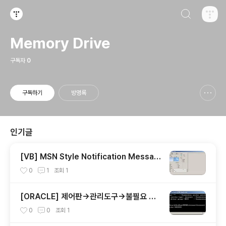
검색하기
티스토리
Memory Drive
구독자
0
구독하기
방명록
신고하기 레이어
열기
인기글
[VB] MSN Style Notification Messag
es 구현소스
0
1
조회
1
[ORACLE] 제어판->관리도구->불필요 서
비스 삭제
0
0
조회
1