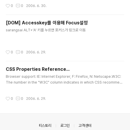
작성시간
0
0
2006. 6. 30.
[DOM] Accesskey를 이용해 Focus설정
글 내용
sarangsai ALT+'A' 키를 누르면 포커스가 링크로 이동
작성시간
0
0
2006. 6. 29.
CSS Properties Reference...
글 내용
Browser support: IE: Internet Explorer, F: Firefox, N: Netscape.W3C:
The number in the "W3C" column indicates in which CSS recommend
ation the property is defined (CSS1 or CSS2). BACKGROUND Propert
yDescriptionValuesIEFNW3CbackgroundA shorthand property for se
작성시간
0
0
2006. 6. 29.
tting all background properties in one declarationbackground-color
background-image background-repeat background-attachment bac
kground-posit..
의안내
티스토리
로그인
고객센터