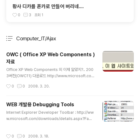
황사 디카를 폰카로 만들어 버리네....
0
3
조회
1
Computer_IT/Ajax
분류 전체보기
주요 글 목록
OWC ( Office XP Web Components )
자료
글 내용
Office XP Web Components 외 이제 알았지?.. 200
3버전(OWC11) 다운로드 http://www.microsoft.co
m/downloads/details.aspx?displaylang=ko&Fa
작성시간
0
0
2008. 3. 20.
milyID=7287252c-402e-4f72-97a5-e0fd290d
4b76 기술문서 MS 코리아 : http://office.microsoft.c
om/ko-kr/help/CH010620371042.aspx http://su
WEB 개발용 Debugging Tools
pport.microsoft.com/kb/555237 http://support.
글 내용
Internet Explorer Developer Toolbar : http://ww
microsoft.com/kb/319793
w.microsoft.com/downloads/details.aspx?Famil
yID=e59c3964-672d-4511-bb3e-2d5e1db910
38&displaylang=en Fiddler Web Debugger Too
작성시간
0
0
2008. 3. 18.
l (http 전송 모니터링) http://www.fiddlertool.com/d