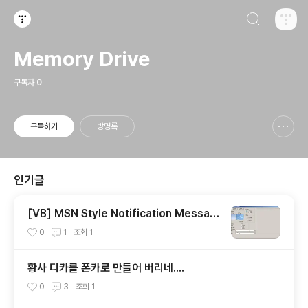
검색하기
티스토리
Memory Drive
구독자
0
구독하기
방명록
신고하기 레이어
열기
인기글
[VB] MSN Style Notification Messag
es 구현소스
0
1
조회
1
황사 디카를 폰카로 만들어 버리네....
0
3
조회
1