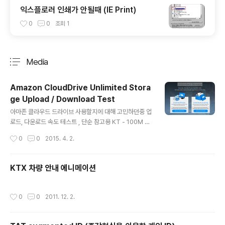
익스플로러 인쇄가 안될때 (IE Print)
0
0
조회
1
Media
분류 전체보기
주요 글 목록
Amazon CloudDrive Unlimited Stora
ge Upload / Download Test
글 내용
아마존 클라우드 드라이브 사용할지에 대해 고민하던중 업
로드, 다운로드 속도 테스트 , 단순 참고용 KT - 100M htt
ps://www.amazon.com/clouddrive/unlimited
작성시간
0
0
2015. 4. 2.
KTX 차량 안내 에니메이션
작성시간
0
0
2011. 12. 2.