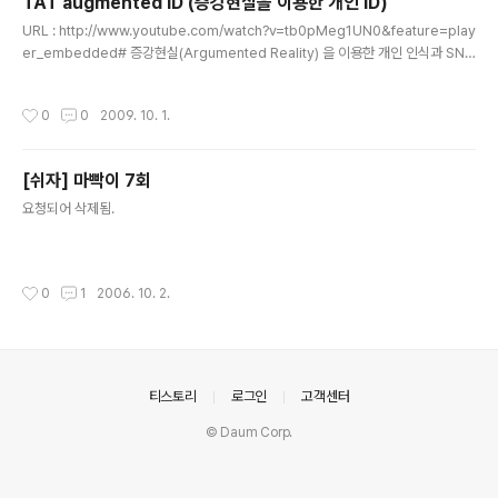
TAT augmented ID (증강현실을 이용한 개인 ID)
글 내용
URL : http://www.youtube.com/watch?v=tb0pMeg1UN0&feature=play
er_embedded# 증강현실(Argumented Reality) 을 이용한 개인 인식과 SNS
연동
작성시간
0
0
2009. 10. 1.
[쉬자] 마빡이 7회
글 내용
요청되어 삭제됨.
작성시간
0
1
2006. 10. 2.
의안내
티스토리
로그인
고객센터
© Daum Corp.