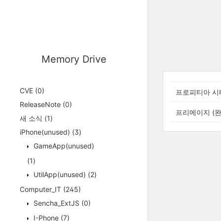
Memory Drive
CVE
(0)
프로피티아 시티 
ReleaseNote
(0)
프리메이지 (완
새 소식
(1)
iPhone(unused)
(3)
GameApp(unused)
(1)
UtilApp(unused)
(2)
Computer_IT
(245)
Sencha_ExtJS
(0)
I-Phone
(7)