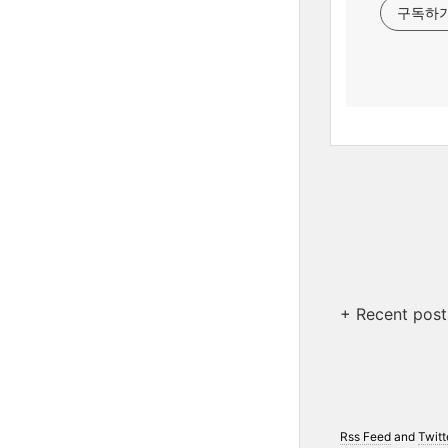
구독하
+ Recent post
Rss Feed
and
Twitt