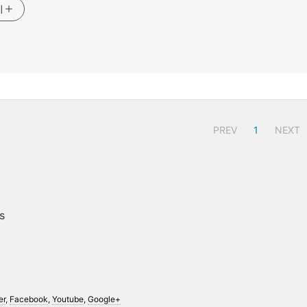
기
PREV
1
NEXT
s
er
,
Facebook
,
Youtube
,
Google+