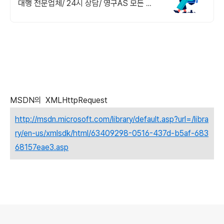
대행 전문업체/ 24시 상담/ 영구AS 모든 영
상 편집 툴 PDF 프로그램 원격설치대행 전
문업체/ 24시 상담/ 영구AS
MSDN의 XMLHttpRequest
http://msdn.microsoft.com/library/default.asp?url=/libra
ry/en-us/xmlsdk/html/63409298-0516-437d-b5af-683
68157eae3.asp
로그 정보