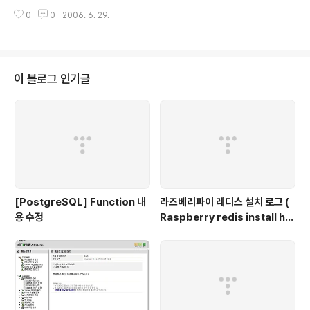
ommendation the property is defined (CSS1 or CSS2). BACKGRO
0
0
2006. 6. 29.
UND PropertyDescriptionValuesIEFNW3CbackgroundA shorthan
d property for setting all background properties in one declarati
onbackground-color background-image background-repeat ba
ckground-attachment background-posit..
이 블로그 인기글
[PostgreSQL] Function 내
라즈베리파이 레디스 설치 로그 (
용 수정
Raspberry redis install his
tory )