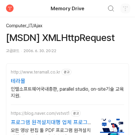
검색하기
Memory Drive
티스토리
Computer_IT/Ajax
[MSDN] XMLHttpRequest
고급코드
2006. 6. 30. 20:22
http://www.teramall.co.kr
광고
테라몰
인텔소프트웨어국내총판, parallel studio, on-site기술 교육
지원.
https://blog.naver.com/vstvst1
광고
프로그램 원격설치대행 업체 프로그램
원격설치대행 전문
모든 영상 편집 툴 PDF 프로그램 원격설치