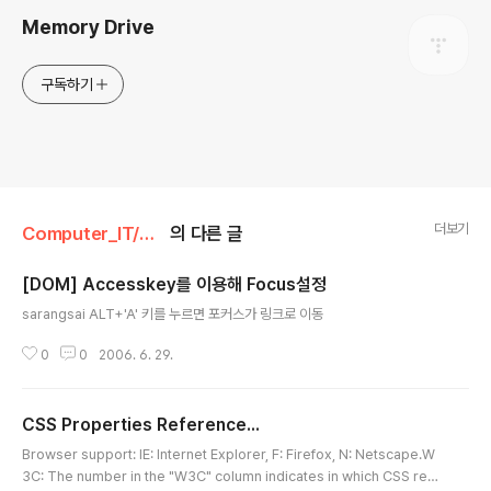
Memory Drive
구독하기
더보기
Computer_IT/Ajax
의 다른 글
[DOM] Accesskey를 이용해 Focus설정
글 내용
sarangsai ALT+'A' 키를 누르면 포커스가 링크로 이동
0
0
2006. 6. 29.
CSS Properties Reference...
글 내용
Browser support: IE: Internet Explorer, F: Firefox, N: Netscape.W
3C: The number in the "W3C" column indicates in which CSS rec